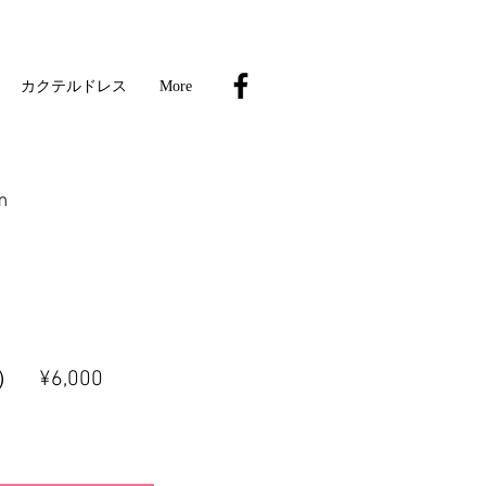
カクテルドレス
More
m
） ¥6
,0
00